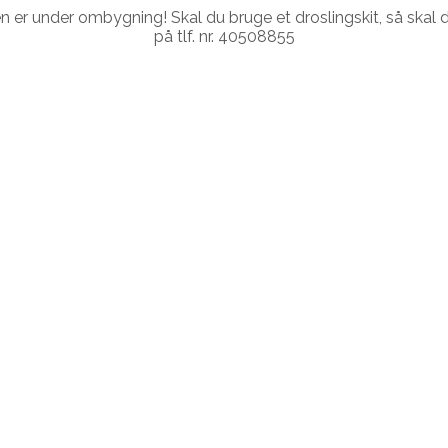
r under ombygning! Skal du bruge et droslingskit, så skal du
på tlf. nr. 40508855