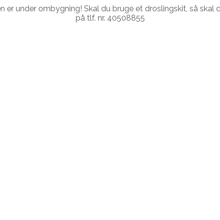
r under ombygning! Skal du bruge et droslingskit, så skal du
på tlf. nr. 40508855