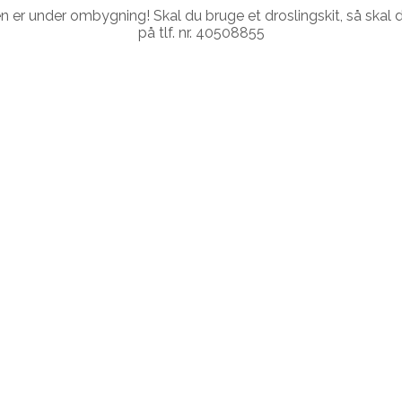
r under ombygning! Skal du bruge et droslingskit, så skal du
på tlf. nr. 40508855