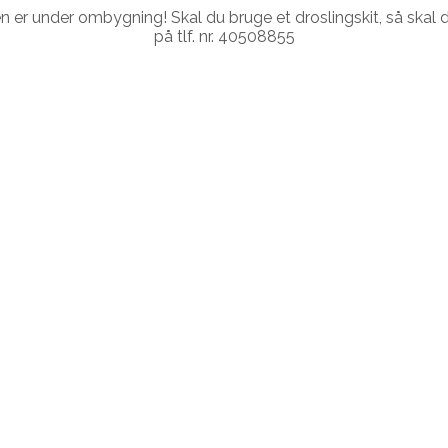
r under ombygning! Skal du bruge et droslingskit, så skal du
på tlf. nr. 40508855